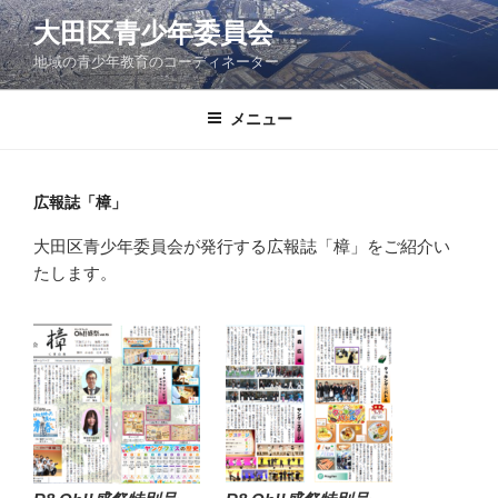
コ
大田区青少年委員会
ン
地域の青少年教育のコーディネーター
テ
ン
ツ
メニュー
へ
ス
キ
広報誌「樟」
ッ
大田区青少年委員会が発行する広報誌「樟」をご紹介い
プ
たします。