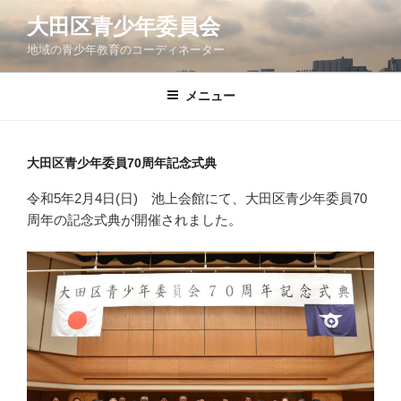
コ
大田区青少年委員会
ン
地域の青少年教育のコーディネーター
テ
ン
ツ
メニュー
へ
ス
キ
大田区青少年委員70周年記念式典
ッ
令和5年2月4日(日) 池上会館にて、大田区青少年委員70
プ
周年の記念式典が開催されました。